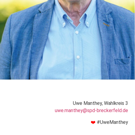
Uwe Manthey, Wahlkreis 3
uwe.manthey@spd-breckerfeld.de
❤️
#UweManthey